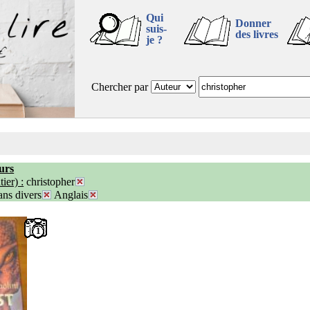
Qui
Donner
suis-
des livres
je ?
Chercher par
urs
ier) :
christopher
ns divers
Anglais
1