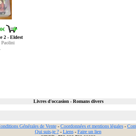
10€
e 2 - Eldest
 Paolini
1
Livres d'occasion - Romans divers
onditions Générales de Vente
-
Coordonnées et mentions légales
-
Cont
Qui suis-je ?
-
Liens
-
Faire un lien