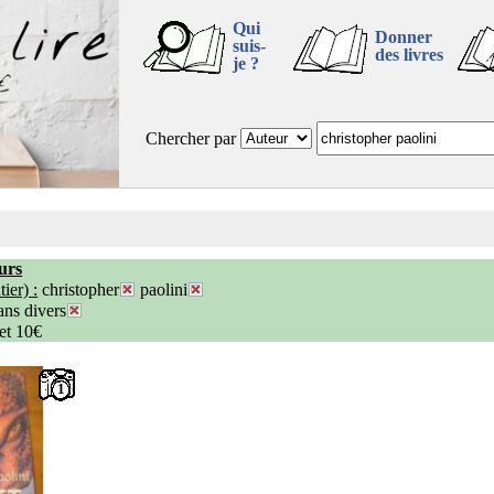
Qui
Donner
suis-
des livres
je ?
Chercher par
urs
ier) :
christopher
paolini
ns divers
 et 10€
1