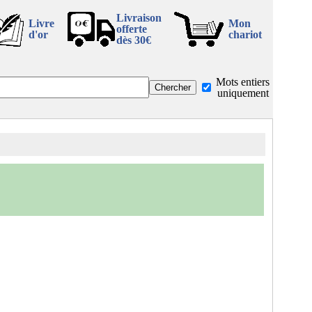
Livraison
Livre
Mon
offerte
d'or
chariot
dès 30€
Mots entiers
uniquement