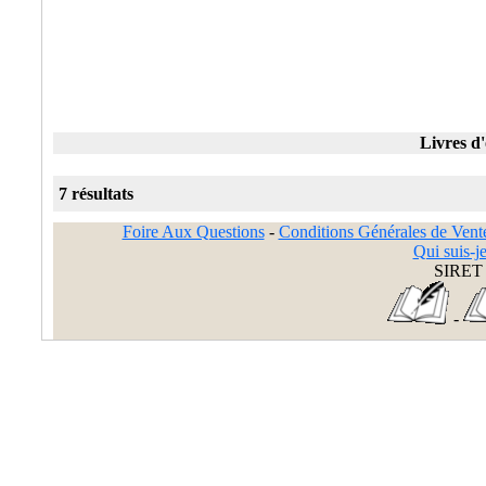
Livres d'
7 résultats
Foire Aux Questions
-
Conditions Générales de Vent
Qui suis-je
SIRET 
-