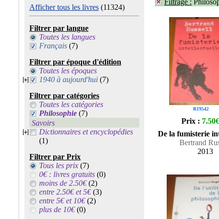
Filtrage :
Philoso
Afficher tous les livres
(11324)
Filtrer par langue
Toutes les langues
Français
(7)
Filtrer par époque d'édition
Toutes les époques
1940 à aujourd'hui
(7)
Filtrer par catégories
Toutes les catégories
R19542
Philosophie
(7)
Prix :
7.50
Savoirs
Dictionnaires et encyclopédies
De la fumisterie int
(1)
Bertrand Rus
2013
Filtrer par Prix
Tous les prix
(7)
0€ : livres gratuits
(0)
moins de 2.50€
(2)
entre 2.50€ et 5€
(3)
entre 5€ et 10€
(2)
plus de 10€
(0)