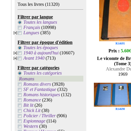
Tous les livres
(11320)
Filtrer par langue
Toutes les langues
Français
(10998)
Langues
(385)
Filtrer par époque d'édition
R14695
Toutes les époques
Prix :
5.60
1940 à aujourd'hui
(10607)
Avant 1940
(713)
Le vicomte de B
(Tome 3
Filtrer par catégories
Alexandre D
Toutes les catégories
1969
Romans
Romans divers
(3928)
SF et Fantastique
(332)
Romans historiques
(132)
Romance
(236)
Bit lit
(26)
R14690
Chick Lit
(38)
Policier / Thriller
(906)
Espionnage
(114)
Western
(30)