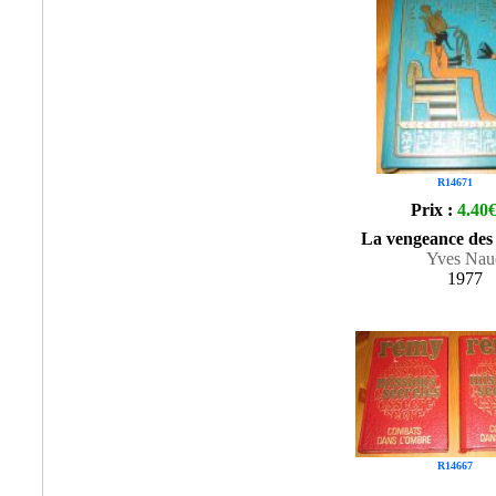
R14671
Prix :
4.40
La vengeance des
Yves Nau
1977
R14667