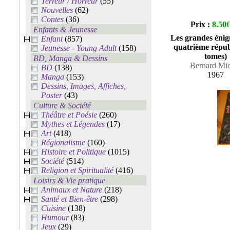
Terreur / Horreur
(55)
Nouvelles
(62)
Contes
(36)
Prix :
8.50
Enfants & Jeunesse
Les grandes énig
Enfant
(857)
quatrième répub
Jeunesse - Young Adult
(158)
tomes)
BD, Manga & Dessins
Bernard Mic
BD
(138)
1967
Manga
(153)
Dessins, Images, Affiches,
Poster
(43)
Culture & Société
Théâtre et Poésie
(260)
Mythes et Légendes
(17)
Art
(418)
Régionalisme
(160)
Histoire et Politique
(1015)
Société
(514)
Religion et Spiritualité
(416)
Loisirs & Vie pratique
Animaux et Nature
(218)
Santé et Bien-être
(298)
Cuisine
(138)
Humour
(83)
Jeux
(29)