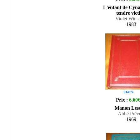
L'enfant de Cyna
tendre vict
Violet Wins
1983
R14674
Prix :
6.60
Manon Les
Abbé Prév
1969