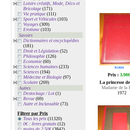
Loisirs créatifs, Mode, Déco et
Bricolage
(171)
Vie pratique
(111)
Sport et Véhicules
(103)
Voyages
(309)
Erotisme
(103)
Savoirs
Dictionnaires et encyclopédies
(181)
Droit et Législation
(52)
Philosophie
(126)
Economie
(60)
Sciences humaines
(233)
R14684
Sciences
(194)
Prix :
3.90
Médecine et Biologie
(97)
Scolaire
(269)
La princesse de
Madame de la F
Autres
1972
Destockage / Lot
(1)
Revue
(69)
Autre et Inclassable
(73)
Filtrer par Prix
Tous les prix
(11320)
0€ : livres gratuits
(12)
moins de 2.50€
(3842)