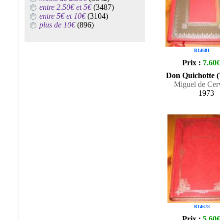
entre 2.50€ et 5€
(3487)
entre 5€ et 10€
(3104)
plus de 10€
(896)
R14681
Prix :
7.60
Don Quichotte 
Miguel de Cer
1973
R14678
Prix :
5.60