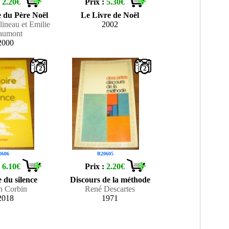
:
2.20€
Prix :
5.30€
e du Père Noël
Le Livre de Noël
lineau et Emilie
2002
aumont
2000
2
2
0606
R20605
:
6.10€
Prix :
2.20€
e du silence
Discours de la méthode
n Corbin
René Descartes
2018
1971