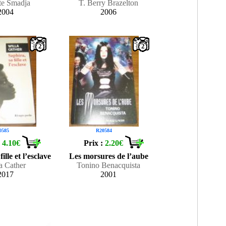
tte Smadja
T. Berry Brazelton
2004
2006
2
2
0585
R20584
:
4.10€
Prix :
2.20€
ille et l’esclave
Les morsures de l’aube
a Cather
Tonino Benacquista
2017
2001