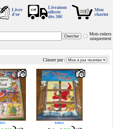
Livraison
Livre
Mon
offerte
d'or
chariot
dès 30€
Mots entiers
uniquement
Classer par :
3
4
0613
R20612