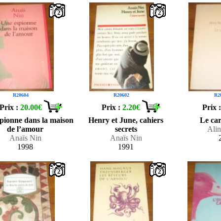
2
2
R20604
R20602
R2
Prix :
20.00€
Prix :
2.20€
Prix 
pionne dans la maison
Henry et June, cahiers
Le ca
de l’amour
secrets
Ali
Anaïs Nin
Anaïs Nin
1998
1991
2
2