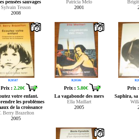
es pensées sauvages
Patricia Melo
Brigi
Sylvain Tesson
2001
2008
2
2
R20587
R20586
R2
Prix :
2.20€
Prix :
5.80€
Prix 
utez votre enfant.
La vagabonde des mers
Saphira, sa f
endre les problèmes
Ella Maillart
Will
aux de la croissance
2005
. Berry Brazelton
2005
2