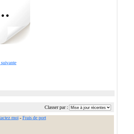
 suivante
Classer par :
actez moi
-
Frais de port