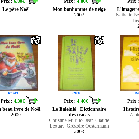
Prix :
6.80€
Prix :
4.80€
Prix 
Le père Noël
Mon bonhomme de neige
L’imageri
2002
Nathalie Be
Be
4
3
R20609
R20608
R2
Prix :
4.30€
Prix :
4.40€
Prix 
 beau livre de Noël
Le Baleinié : Dictionnaire
Histoir
2000
des tracas
Alai
Christine Murillo, Jean-Claude
Leguay, Grégoire Oestermann
2003