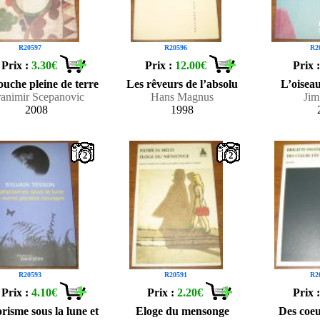
R20597
R20596
R2
Prix :
3.30€
Prix :
12.00€
Prix 
uche pleine de terre
Les rêveurs de l’absolu
L’oisea
animir Scepanovic
Hans Magnus
Jim
2008
1998
2
2
R20593
R20591
R2
Prix :
4.10€
Prix :
2.20€
Prix 
isme sous la lune et
Eloge du mensonge
Des coe