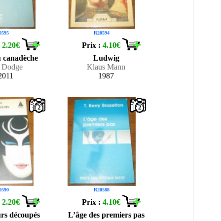
0595
R20594
:
2.20€
Prix :
4.10€
u canadèche
Ludwig
 Dodge
Klaus Mann
2011
1987
2
2
0590
R20588
:
2.20€
Prix :
4.10€
urs découpés
L’âge des premiers pas