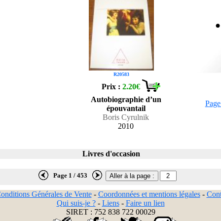
R20583
Prix :
2.20€
Autobiographie d’un
Page
épouvantail
Boris Cyrulnik
2010
Livres d'occasion
Page 1 / 453
onditions Générales de Vente
-
Coordonnées et mentions légales
-
Cont
Qui suis-je ?
-
Liens
-
Faire un lien
SIRET : 752 838 722 00029