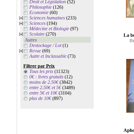
Droit et Législation
(52)
Philosophie
(126)
Economie
(60)
Sciences humaines
(233)
Sciences
(194)
Médecine et Biologie
(97)
Scolaire
(270)
La bo
Autres
Br
Destockage / Lot
(1)
Revue
(69)
Autre et Inclassable
(73)
Filtrer par Prix
Tous les prix
(11323)
0€ : livres gratuits
(12)
moins de 2.50€
(3842)
entre 2.50€ et 5€
(3489)
entre 5€ et 10€
(3104)
plus de 10€
(897)
Aphor