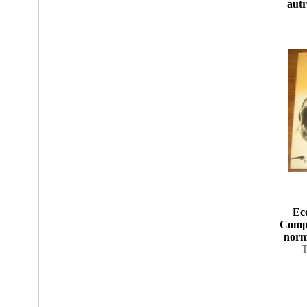
autr
Eco
Compr
norm
T