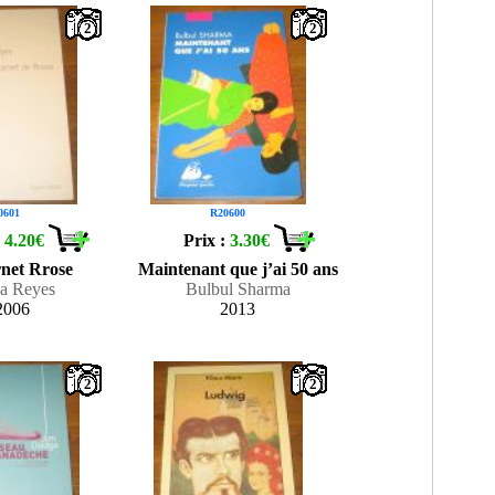
2
2
0601
R20600
:
4.20€
Prix :
3.30€
rnet Rrose
Maintenant que j’ai 50 ans
na Reyes
Bulbul Sharma
2006
2013
2
2