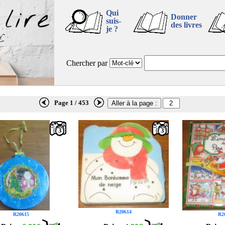
Qui
Donner
suis-
des livres
je ?
Chercher par
Page 1 / 453
3
3
R20614
R20615
R2