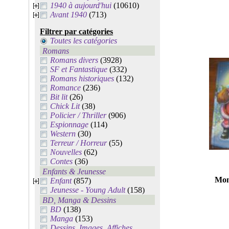
1940 à aujourd'hui
(10610)
Avant 1940
(713)
Filtrer par catégories
Toutes les catégories
Romans
Romans divers
(3928)
SF et Fantastique
(332)
Romans historiques
(132)
Romance
(236)
Bit lit
(26)
Chick Lit
(38)
Policier / Thriller
(906)
Espionnage
(114)
Western
(30)
Terreur / Horreur
(55)
Nouvelles
(62)
Contes
(36)
Enfants & Jeunesse
Mon
Enfant
(857)
Jeunesse - Young Adult
(158)
BD, Manga & Dessins
BD
(138)
Manga
(153)
Dessins, Images, Affiches,