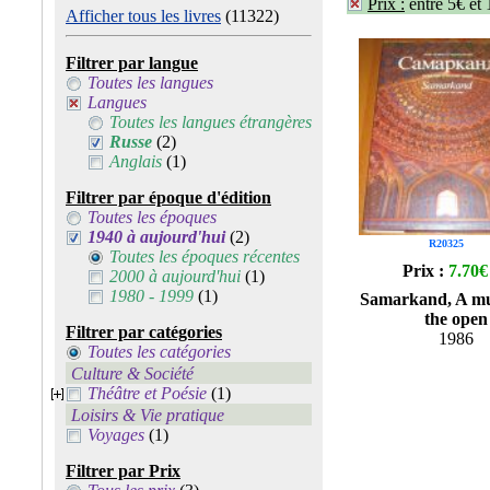
Prix :
entre 5€ et
Afficher tous les livres
(11322)
Filtrer par langue
Toutes les langues
Langues
Toutes les langues étrangères
Russe
(2)
Anglais
(1)
Filtrer par époque d'édition
Toutes les époques
1940 à aujourd'hui
(2)
R20325
Toutes les époques récentes
Prix :
7.70€
2000 à aujourd'hui
(1)
1980 - 1999
(1)
Samarkand, A m
the open
Filtrer par catégories
1986
Toutes les catégories
Culture & Société
Théâtre et Poésie
(1)
Loisirs & Vie pratique
Voyages
(1)
Filtrer par Prix