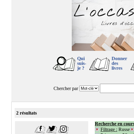
Qui
Donner
suis-
des
je ?
livres
Chercher par
2 résultats
Recherche en cour
Filtrage :
Russe