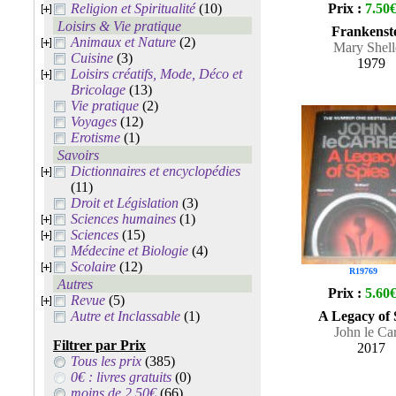
Religion et Spiritualité
(10)
Prix :
7.50
Loisirs & Vie pratique
Frankenst
Animaux et Nature
(2)
Mary Shell
Cuisine
(3)
1979
Loisirs créatifs, Mode, Déco et
Bricolage
(13)
Vie pratique
(2)
Voyages
(12)
Erotisme
(1)
Savoirs
Dictionnaires et encyclopédies
(11)
Droit et Législation
(3)
Sciences humaines
(1)
Sciences
(15)
Médecine et Biologie
(4)
Scolaire
(12)
R19769
Autres
Prix :
5.60
Revue
(5)
Autre et Inclassable
(1)
A Legacy of 
John le Ca
Filtrer par Prix
2017
Tous les prix
(385)
0€ : livres gratuits
(0)
moins de 2.50€
(66)