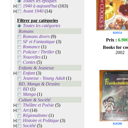
Toutes les époques
1940 à aujourd'hui
(163)
Avant 1940
(14)
Filtrer par catégories
Toutes les catégories
Romans
R20354
Romans divers
(9)
Prix :
6.90
SF et Fantastique
(3)
Romance
(1)
Books for co
Policier / Thriller
(3)
2002
Nouvelles
(1)
Contes
(5)
Enfants & Jeunesse
Enfant
(3)
Jeunesse - Young Adult
(1)
BD, Manga & Dessins
BD
(1)
Manga
(1)
Culture & Société
Théâtre et Poésie
(5)
Art
(14)
Régionalisme
(1)
Histoire et Politique
(3)
R20280
Société
(5)