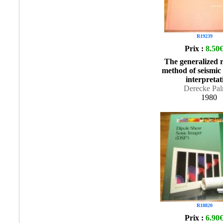
R19239
Prix :
8.50
The generalized r
method of seismic 
interpretat
Derecke Pa
1980
R18820
Prix :
6.90