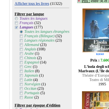
Prix :
entre 5€ et
Afficher tous les livres
(11322)
Filtrer par langue
Toutes les langues
Français
(32)
Langues
(177)
Toutes les langues étrangères
Français (Bilingue)
(32)
Langues régionales
(23)
Allemand
(23)
Anglais
(108)
Arabe
(1)
R20369
Chinois
(2)
Prix :
7.60
Espagnol
(14)
Grec
(1)
L’isola degli sc
Italien
(8)
Marivaux (L’Ile de
Japonais
(1)
Théatre d’Europa
Latin
(4)
Teatro di Mi
Norvégien
(1)
1995
Occitan
(23)
Portugais
(5)
Russe
(2)
Filtrer par époque d'édition