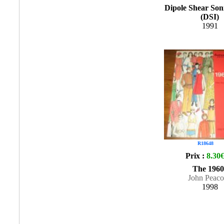
Dipole Shear Son
(DSI)
1991
R18648
Prix :
8.30
The 1960
John Peac
1998