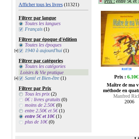
Prix :
entre 5€ et
Afficher tous les livres
(11321)
Filtrer par langue
Toutes les langues
Français
(1)
Filtrer par époque d'édition
Toutes les époques
1940 à aujourd'hui
(1)
Filtrer par catégories
Toutes les catégories
R18728
Loisirs & Vie pratique
Prix :
6.10€
Santé et Bien-être
(1)
Maître de ma v
Filtrer par Prix
méthode en quatr
Tous les prix
(2)
Manfred Ric
0€ : livres gratuits
(0)
2006
moins de 2.50€
(0)
entre 2.50€ et 5€
(1)
entre 5€ et 10€
(1)
plus de 10€
(0)
Li