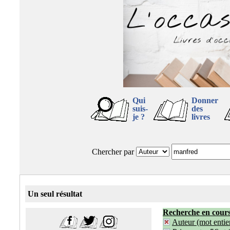
Qui
Donner
suis-
des
je ?
livres
Chercher par
Un seul résultat
Recherche en cour
Auteur (mot entier