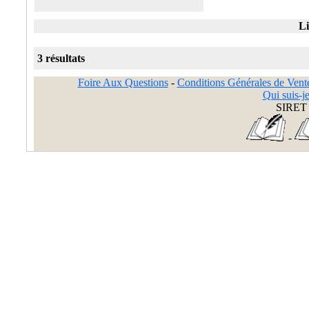
Li
3 résultats
Foire Aux Questions
-
Conditions Générales de Vent
Qui suis-je
SIRET 
-