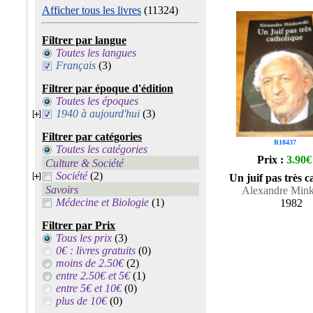
Afficher tous les livres
(11324)
Filtrer par langue
Toutes les langues
Français
(3)
Filtrer par époque d'édition
Toutes les époques
1940 à aujourd'hui
(3)
Filtrer par catégories
R18437
Toutes les catégories
Prix :
3.90€
Culture & Société
Société
(2)
Un juif pas très c
Savoirs
Alexandre Min
Médecine et Biologie
(1)
1982
Filtrer par Prix
Tous les prix
(3)
0€ : livres gratuits
(0)
moins de 2.50€
(2)
entre 2.50€ et 5€
(1)
entre 5€ et 10€
(0)
plus de 10€
(0)