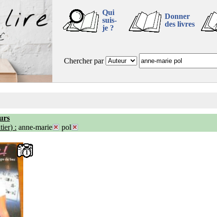
Qui
Donner
suis-
des livres
je ?
Chercher par
urs
ier) :
anne-marie
pol
1