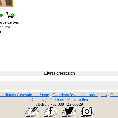
10€
oups de bec
ie Pol
0
Livres d'occasion
onditions Générales de Vente
-
Coordonnées et mentions légales
-
Cont
Qui suis-je ?
-
Liens
-
Faire un lien
SIRET : 752 838 722 00029
-
-
-