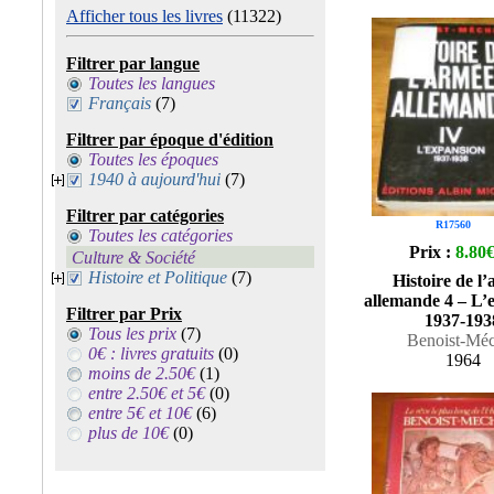
Afficher tous les livres
(11322)
Filtrer par langue
Toutes les langues
Français
(7)
Filtrer par époque d'édition
Toutes les époques
1940 à aujourd'hui
(7)
Filtrer par catégories
R17560
Toutes les catégories
Prix :
8.80
Culture & Société
Histoire et Politique
(7)
Histoire de l
allemande 4 – L’
Filtrer par Prix
1937-193
Tous les prix
(7)
Benoist-Mé
0€ : livres gratuits
(0)
1964
moins de 2.50€
(1)
entre 2.50€ et 5€
(0)
entre 5€ et 10€
(6)
plus de 10€
(0)