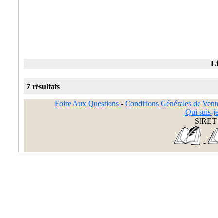
Li
7 résultats
Foire Aux Questions
-
Conditions Générales de Vent
Qui suis-je
SIRET 
-