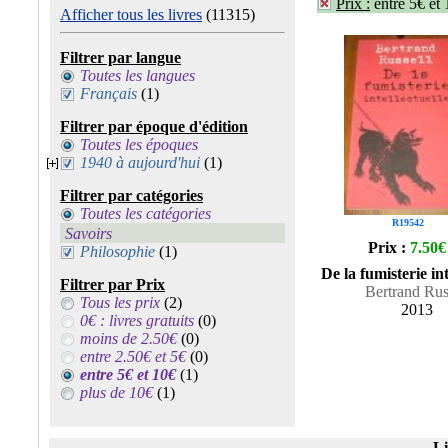
Prix :
entre 5€ et
Afficher tous les livres
(11315)
Filtrer par langue
Toutes les langues
Français
(1)
Filtrer par époque d'édition
Toutes les époques
1940 à aujourd'hui
(1)
Filtrer par catégories
Toutes les catégories
R19542
Savoirs
Prix :
7.50€
Philosophie
(1)
De la fumisterie int
Filtrer par Prix
Bertrand Rus
Tous les prix
(2)
2013
0€ : livres gratuits
(0)
moins de 2.50€
(0)
entre 2.50€ et 5€
(0)
entre 5€ et 10€
(1)
plus de 10€
(1)
Li