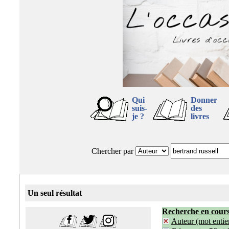
Qui
Donner
suis-
des
je ?
livres
Chercher par
Un seul résultat
Recherche en cour
Auteur (mot entier