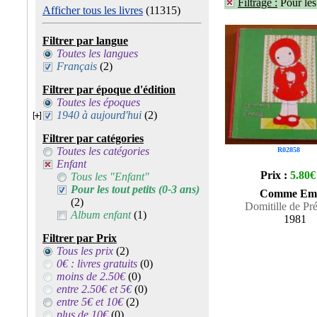
Filtrage :
Pour les
Afficher tous les livres
(11315)
Filtrer par langue
Toutes les langues
Français
(2)
Filtrer par époque d'édition
Toutes les époques
1940 à aujourd'hui
(2)
Filtrer par catégories
Toutes les catégories
R02858
Enfant
Prix :
5.80€
Tous les "Enfant"
Pour les tout petits (0-3 ans)
Comme Emi
(2)
Domitille de Pr
Album enfant
(1)
1981
Filtrer par Prix
Tous les prix
(2)
0€ : livres gratuits
(0)
moins de 2.50€
(0)
entre 2.50€ et 5€
(0)
entre 5€ et 10€
(2)
plus de 10€
(0)