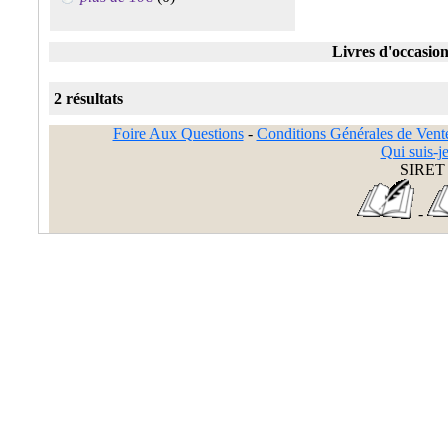
Livres d'occasion 
2 résultats
Foire Aux Questions
-
Conditions Générales de Vent
Qui suis-je
SIRET 
-