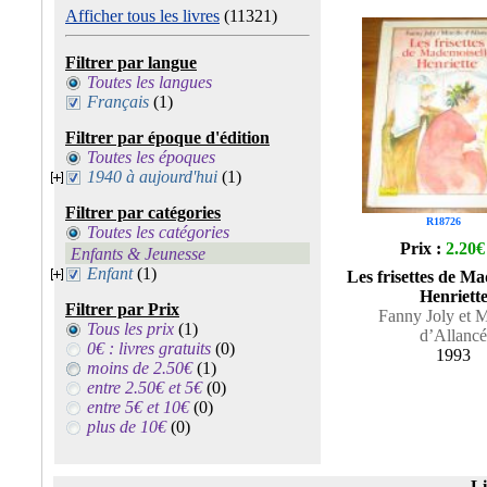
Afficher tous les livres
(11321)
Filtrer par langue
Toutes les langues
Français
(1)
Filtrer par époque d'édition
Toutes les époques
1940 à aujourd'hui
(1)
Filtrer par catégories
R18726
Toutes les catégories
Prix :
2.20€
Enfants & Jeunesse
Enfant
(1)
Les frisettes de Ma
Henriett
Filtrer par Prix
Fanny Joly et M
Tous les prix
(1)
d’Allancé
0€ : livres gratuits
(0)
1993
moins de 2.50€
(1)
entre 2.50€ et 5€
(0)
entre 5€ et 10€
(0)
plus de 10€
(0)
Li