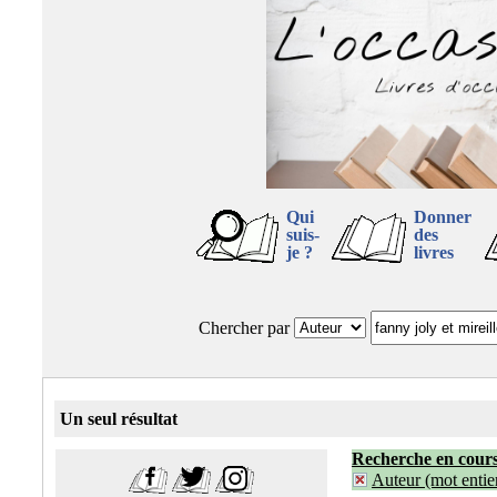
Qui
Donner
suis-
des
je ?
livres
Chercher par
Un seul résultat
Recherche en cour
Auteur (mot entier