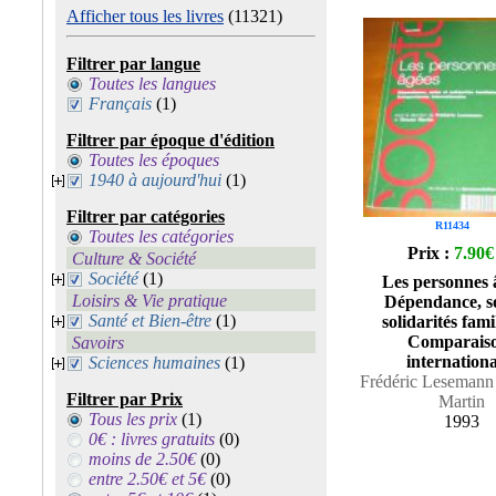
Afficher tous les livres
(11321)
Filtrer par langue
Toutes les langues
Français
(1)
Filtrer par époque d'édition
Toutes les époques
1940 à aujourd'hui
(1)
Filtrer par catégories
R11434
Toutes les catégories
Prix :
7.90€
Culture & Société
Société
(1)
Les personnes 
Loisirs & Vie pratique
Dépendance, so
Santé et Bien-être
(1)
solidarités famil
Comparais
Savoirs
internationa
Sciences humaines
(1)
Frédéric Lesemann 
Filtrer par Prix
Martin
Tous les prix
(1)
1993
0€ : livres gratuits
(0)
moins de 2.50€
(0)
entre 2.50€ et 5€
(0)