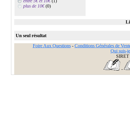
entre 5€ et 10€
(1)
plus de 10€
(0)
Li
Un seul résultat
Foire Aux Questions
-
Conditions Générales de Vent
Qui suis-je
SIRET 
-