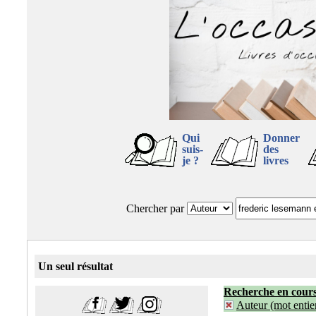
Qui
Donner
suis-
des
je ?
livres
Chercher par
Un seul résultat
Recherche en cour
Auteur (mot entier