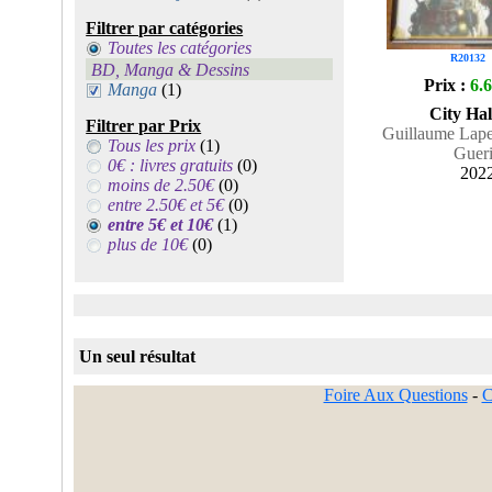
Filtrer par catégories
Toutes les catégories
R20132
BD, Manga & Dessins
Prix :
6.
Manga
(1)
City Hal
Filtrer par Prix
Guillaume Lape
Tous les prix
(1)
Guer
0€ : livres gratuits
(0)
202
moins de 2.50€
(0)
entre 2.50€ et 5€
(0)
entre 5€ et 10€
(1)
plus de 10€
(0)
Un seul résultat
Foire Aux Questions
-
C