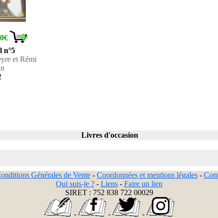
60€
l n°5
yre et Rémi
in
2
Livres d'occasion
onditions Générales de Vente
-
Coordonnées et mentions légales
-
Cont
Qui suis-je ?
-
Liens
-
Faire un lien
SIRET : 752 838 722 00029
-
-
-