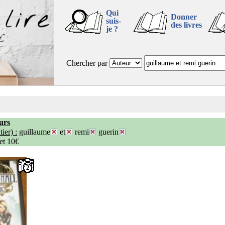
Qui
Donner
suis-
des livres
je ?
Chercher par
urs
ier) :
guillaume
et
remi
guerin
 et 10€
2