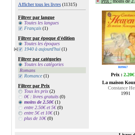
Prix :
moins de 2
Afficher tous les livres
(11315)
Filtrer par langue
Toutes les langues
Français
(1)
Filtrer par époque d'édition
Toutes les époques
1940 à aujourd'hui
(1)
Filtrer par catégories
Toutes les catégories
R09067
Romans
Prix :
2.20€
Romance
(1)
La maison Kou
Filtrer par Prix
Constance He
Tous les prix
(2)
1991
0€ : livres gratuits
(0)
moins de 2.50€
(1)
entre 2.50€ et 5€
(0)
entre 5€ et 10€
(1)
plus de 10€
(0)
Livres d