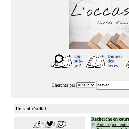
Qui
Donner
suis-
des
je ?
livres
Chercher par
Un seul résultat
Recherche en cour
Auteur (mot entier