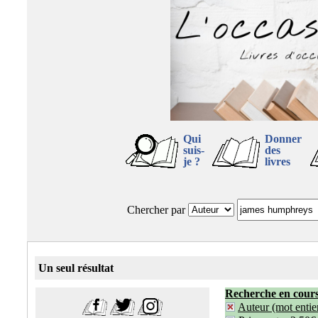
Qui
Donner
suis-
des
je ?
livres
Chercher par
Un seul résultat
Recherche en cour
Auteur (mot entier