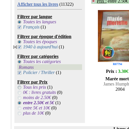
Prix :
entre 2.50€
Afficher tous les livres
(11322)
Filtrer par langue
Toutes les langues
Français
(1)
Filtrer par époque d'édition
Toutes les époques
1940 à aujourd'hui
(1)
Filtrer par catégories
Toutes les catégories
R07794
Romans
Prix :
3.30€
Policier / Thriller
(1)
Marée morte
Filtrer par Prix
James Humph
Tous les prix
(1)
2004
0€ : livres gratuits
(0)
moins de 2.50€
(0)
entre 2.50€ et 5€
(1)
entre 5€ et 10€
(0)
plus de 10€
(0)
Livres d