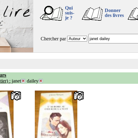
Qui
Donner
suis-
des livres
je ?
Chercher par
urs
ier) :
janet
dailey
2
2