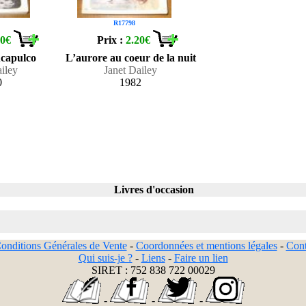
R17798
20€
Prix :
2.20€
Acapulco
L’aurore au coeur de la nuit
ailey
Janet Dailey
0
1982
Livres d'occasion
onditions Générales de Vente
-
Coordonnées et mentions légales
-
Cont
Qui suis-je ?
-
Liens
-
Faire un lien
SIRET : 752 838 722 00029
-
-
-