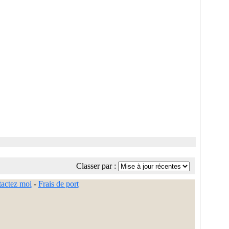
Classer par :
actez moi
-
Frais de port