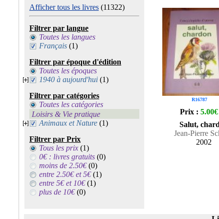
Afficher tous les livres
(11322)
Filtrer par langue
Toutes les langues
Français
(1)
Filtrer par époque d'édition
Toutes les époques
1940 à aujourd'hui
(1)
Filtrer par catégories
R16787
Toutes les catégories
Prix :
5.00€
Loisirs & Vie pratique
Animaux et Nature
(1)
Salut, char
Jean-Pierre Sc
Filtrer par Prix
2002
Tous les prix
(1)
0€ : livres gratuits
(0)
moins de 2.50€
(0)
entre 2.50€ et 5€
(1)
entre 5€ et 10€
(1)
plus de 10€
(0)
Li