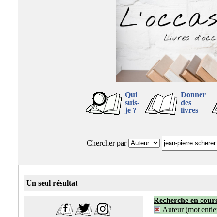
Qui
Donner
suis-
des
je ?
livres
Chercher par
Un seul résultat
Recherche en cour
Auteur (mot entier