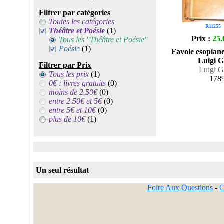
Filtrer par catégories
Toutes les catégories
R11255
Théâtre et Poésie
(1)
Prix :
25.
Tous les "Théâtre et Poésie"
Poésie
(1)
Favole esopiane
Luigi G
Filtrer par Prix
Luigi Gr
Tous les prix
(1)
178
0€ : livres gratuits
(0)
moins de 2.50€
(0)
entre 2.50€ et 5€
(0)
entre 5€ et 10€
(0)
plus de 10€
(1)
Un seul résultat
Foire Aux Questions
-
C