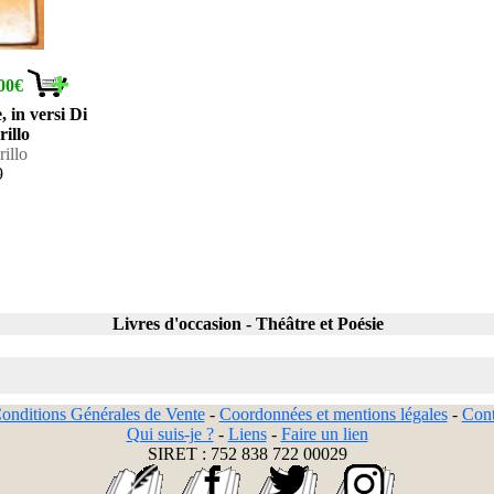
00€
, in versi Di
rillo
illo
9
Livres d'occasion - Théâtre et Poésie
onditions Générales de Vente
-
Coordonnées et mentions légales
-
Cont
Qui suis-je ?
-
Liens
-
Faire un lien
SIRET : 752 838 722 00029