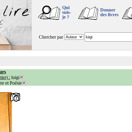
Qui
Donner
suis-
des livres
je ?
Chercher par
urs
ier) :
luigi
re et Poésie
2