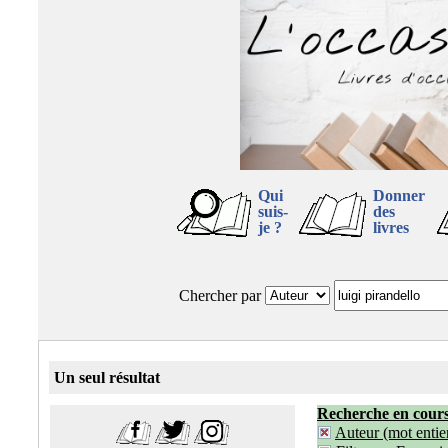
Qui
Donner
suis-
des
je ?
livres
Chercher par
Un seul résultat
Recherche en cour
Auteur (mot entier