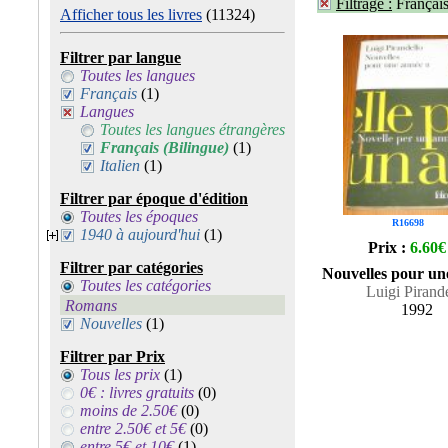
Filtrage :
Français
Afficher tous les livres
(11324)
Filtrer par langue
Toutes les langues
Français
(1)
Langues
Toutes les langues étrangères
Français (Bilingue)
(1)
Italien
(1)
Filtrer par époque d'édition
Toutes les époques
R16698
1940 à aujourd'hui
(1)
Prix :
6.60€
Filtrer par catégories
Nouvelles pour un
Toutes les catégories
Luigi Pirand
Romans
1992
Nouvelles
(1)
Filtrer par Prix
Tous les prix
(1)
0€ : livres gratuits
(0)
moins de 2.50€
(0)
entre 2.50€ et 5€
(0)
entre 5€ et 10€
(1)