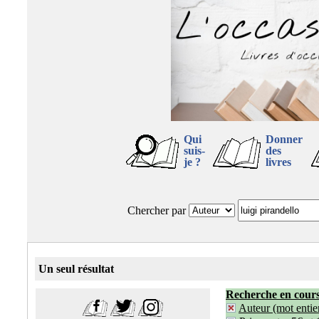
Qui
Donner
suis-
des
je ?
livres
Chercher par
Un seul résultat
Recherche en cour
Auteur (mot entier