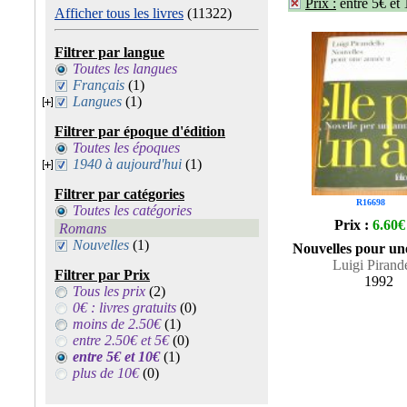
Prix :
entre 5€ et
Afficher tous les livres
(11322)
Filtrer par langue
Toutes les langues
Français
(1)
Langues
(1)
Filtrer par époque d'édition
Toutes les époques
1940 à aujourd'hui
(1)
Filtrer par catégories
R16698
Toutes les catégories
Prix :
6.60€
Romans
Nouvelles
(1)
Nouvelles pour un
Luigi Pirand
Filtrer par Prix
1992
Tous les prix
(2)
0€ : livres gratuits
(0)
moins de 2.50€
(1)
entre 2.50€ et 5€
(0)
entre 5€ et 10€
(1)
plus de 10€
(0)