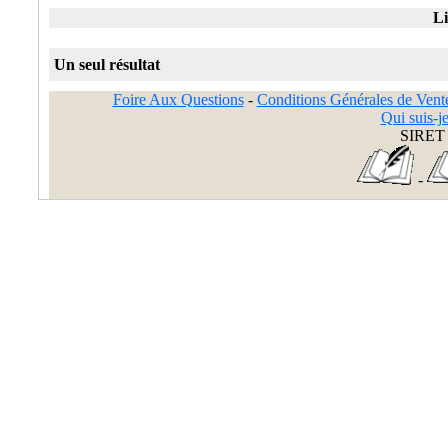
Li
Un seul résultat
Foire Aux Questions
-
Conditions Générales de Vent
Qui suis-je
SIRET 
-