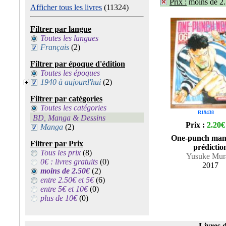
Prix :
moins de 2
Afficher tous les livres
(11324)
Filtrer par langue
Toutes les langues
Français
(2)
Filtrer par époque d'édition
Toutes les époques
1940 à aujourd'hui
(2)
Filtrer par catégories
Toutes les catégories
R19438
BD, Manga & Dessins
Prix :
2.20€
Manga
(2)
One-punch man
Filtrer par Prix
prédictio
Tous les prix
(8)
Yusuke Mur
0€ : livres gratuits
(0)
2017
moins de 2.50€
(2)
entre 2.50€ et 5€
(6)
entre 5€ et 10€
(0)
plus de 10€
(0)
Livres d