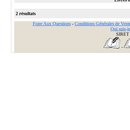
2 résultats
Foire Aux Questions
-
Conditions Générales de Vent
Qui suis-je
SIRET 
-