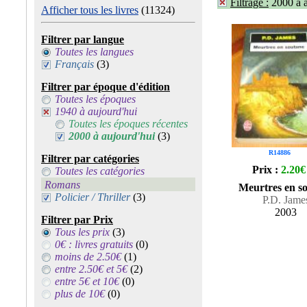
Filtrage :
2000 à 
Afficher tous les livres
(11324)
Filtrer par langue
Toutes les langues
Français
(3)
Filtrer par époque d'édition
Toutes les époques
1940 à aujourd'hui
Toutes les époques récentes
2000 à aujourd'hui
(3)
R14886
Filtrer par catégories
Prix :
2.20€
Toutes les catégories
Romans
Meurtres en s
Policier / Thriller
(3)
P.D. Jame
2003
Filtrer par Prix
Tous les prix
(3)
0€ : livres gratuits
(0)
moins de 2.50€
(1)
entre 2.50€ et 5€
(2)
entre 5€ et 10€
(0)
plus de 10€
(0)