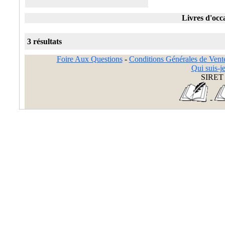
Livres d'occ
3 résultats
Foire Aux Questions
-
Conditions Générales de Vent
Qui suis-je
SIRET 
-