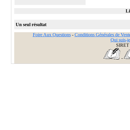
Li
Un seul résultat
Foire Aux Questions
-
Conditions Générales de Vent
Qui suis-je
SIRET 
-