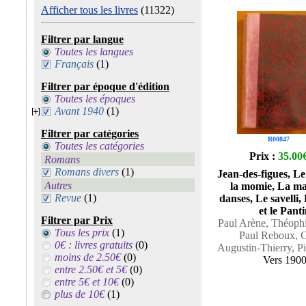
Afficher tous les livres
(11322)
Filtrer par langue
Toutes les langues
Français
(1)
Filtrer par époque d'édition
Toutes les époques
Avant 1940
(1)
Filtrer par catégories
R00847
Toutes les catégories
Prix :
35.00
Romans
Romans divers
(1)
Jean-des-figues, L
Autres
la momie, La ma
Revue
(1)
danses, Le savelli
et le Pant
Filtrer par Prix
Paul Arène, Théophi
Tous les prix
(1)
Paul Reboux, G
0€ : livres gratuits
(0)
Augustin-Thierry, P
moins de 2.50€
(0)
Vers 190
entre 2.50€ et 5€
(0)
entre 5€ et 10€
(0)
plus de 10€
(1)