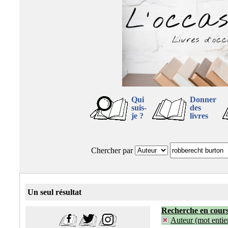
Qui
Donner
suis-
des
je ?
livres
Chercher par
Un seul résultat
Recherche en cour
Auteur (mot entier