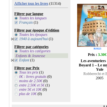
Afficher tous les livres
(11314)
Filtrer par langue
Toutes les langues
Français
(1)
Filtrer par époque d'édition
Toutes les époques
1940 à aujourd'hui
(1)
Filtrer par catégories
R19225
Toutes les catégories
Prix :
3.30€
Enfants & Jeunesse
Enfant
(1)
Les aventuriers
Boyard 1 – Le my
Filtrer par Prix
Yule
Tous les prix
(1)
Robberecht et 
0€ : livres gratuits
(0)
2005
moins de 2.50€
(0)
entre 2.50€ et 5€
(1)
entre 5€ et 10€
(0)
plus de 10€
(0)
Li