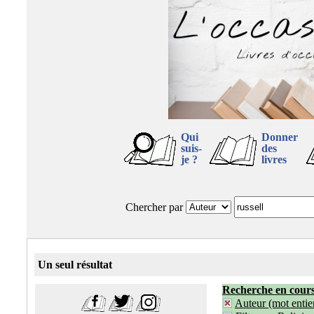
Qui
Donner
suis-
des
je ?
livres
Chercher par
Un seul résultat
Recherche en cour
Auteur (mot entier