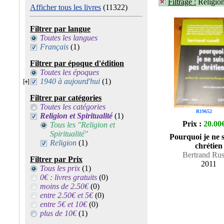
Filtrage :
Religion
Afficher tous les livres
(11322)
Filtrer par langue
Toutes les langues
Français
(1)
Filtrer par époque d'édition
Toutes les époques
1940 à aujourd'hui
(1)
Filtrer par catégories
Toutes les catégories
R19652
Religion et Spiritualité
(1)
Prix :
20.00
Tous les "Religion et
Spiritualité"
Pourquoi je ne s
Religion
(1)
chrétien
Bertrand Rus
Filtrer par Prix
2011
Tous les prix
(1)
0€ : livres gratuits
(0)
moins de 2.50€
(0)
entre 2.50€ et 5€
(0)
entre 5€ et 10€
(0)
plus de 10€
(1)