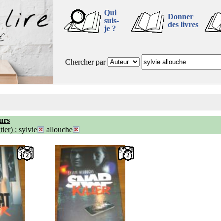
Qui
Donner
suis-
des livres
je ?
Chercher par
urs
ier) :
sylvie
allouche
2
2