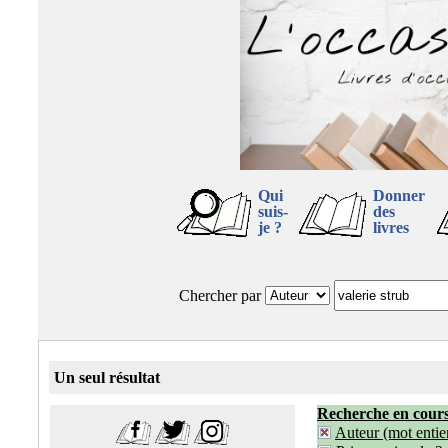
Qui
Donner
suis-
des
je ?
livres
Chercher par
Un seul résultat
Recherche en cour
Auteur (mot entier