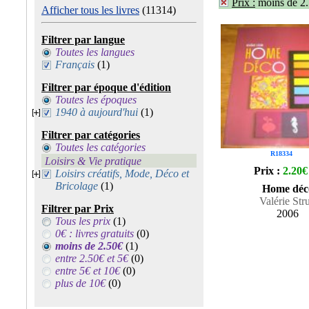
Prix :
moins de 2
Afficher tous les livres
(11314)
Filtrer par langue
Toutes les langues
Français
(1)
Filtrer par époque d'édition
Toutes les époques
1940 à aujourd'hui
(1)
Filtrer par catégories
Toutes les catégories
R18334
Loisirs & Vie pratique
Prix :
2.20€
Loisirs créatifs, Mode, Déco et
Bricolage
(1)
Home déc
Valérie Str
Filtrer par Prix
2006
Tous les prix
(1)
0€ : livres gratuits
(0)
moins de 2.50€
(1)
entre 2.50€ et 5€
(0)
entre 5€ et 10€
(0)
plus de 10€
(0)