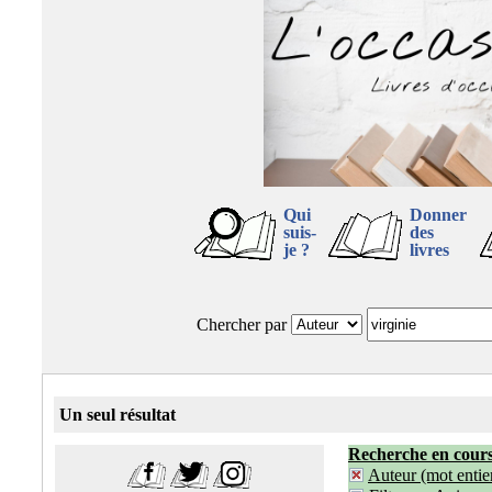
Qui
Donner
suis-
des
je ?
livres
Chercher par
Un seul résultat
Recherche en cour
Auteur (mot entier