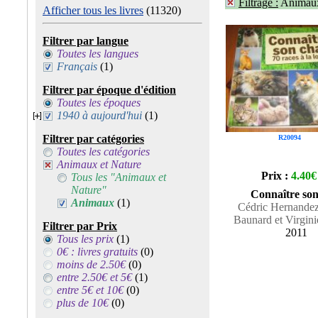
Filtrage :
Animau
Afficher tous les livres
(11320)
Filtrer par langue
Toutes les langues
Français
(1)
Filtrer par époque d'édition
Toutes les époques
1940 à aujourd'hui
(1)
Filtrer par catégories
R20094
Toutes les catégories
Animaux et Nature
Prix :
4.40€
Tous les "Animaux et
Nature"
Connaître son
Animaux
(1)
Cédric Hernandez
Baunard et Virgini
Filtrer par Prix
2011
Tous les prix
(1)
0€ : livres gratuits
(0)
moins de 2.50€
(0)
entre 2.50€ et 5€
(1)
entre 5€ et 10€
(0)
plus de 10€
(0)