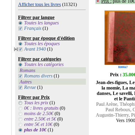
Prix :
plus de 10
Afficher tous les livres
(11321)
Filtrer par langue
Toutes les langues
Français
(1)
Filtrer par époque d'édition
Toutes les époques
Avant 1940
(1)
Filtrer par catégories
Toutes les catégories
R00847
Romans
Prix :
35.00
Romans divers
(1)
Autres
Jean-des-figues, L
Revue
(1)
la momie, La ma
danses, Le savelli
Filtrer par Prix
et le Pant
Tous les prix
(1)
Paul Arène, Théophi
0€ : livres gratuits
(0)
Paul Reboux, G
moins de 2.50€
(0)
Augustin-Thierry, P
entre 2.50€ et 5€
(0)
Vers 190
entre 5€ et 10€
(0)
plus de 10€
(1)