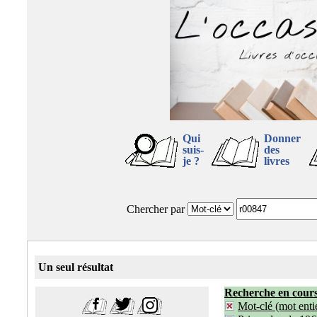
Qui
Donner
suis-
des
je ?
livres
Chercher par
Un seul résultat
Recherche en cour
Mot-clé (mot entie