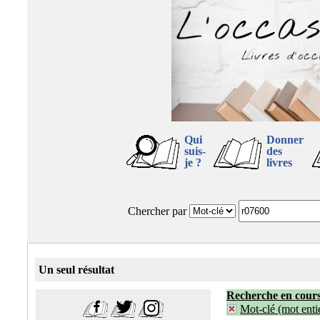
Qui
Donner
suis-
des
je ?
livres
Chercher par
Un seul résultat
Recherche en cour
Mot-clé (mot entie