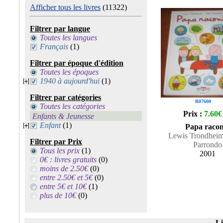
Afficher tous les livres
(11322)
Filtrer par langue
Toutes les langues
Français
(1)
Filtrer par époque d'édition
Toutes les époques
1940 à aujourd'hui
(1)
Filtrer par catégories
R07600
Toutes les catégories
Prix :
7.60€
Enfants & Jeunesse
Enfant
(1)
Papa racon
Lewis Trondheim 
Filtrer par Prix
Parrondo
Tous les prix
(1)
2001
0€ : livres gratuits
(0)
moins de 2.50€
(0)
entre 2.50€ et 5€
(0)
entre 5€ et 10€
(1)
plus de 10€
(0)
Li