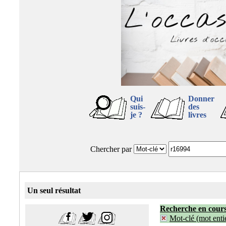
Qui
Donner
suis-
des
je ?
livres
Chercher par
Un seul résultat
Recherche en cour
Mot-clé (mot entie