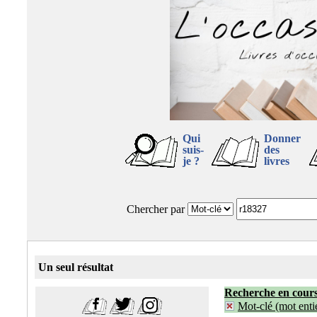
Qui
Donner
suis-
des
je ?
livres
Chercher par
Un seul résultat
Recherche en cour
Mot-clé (mot entie