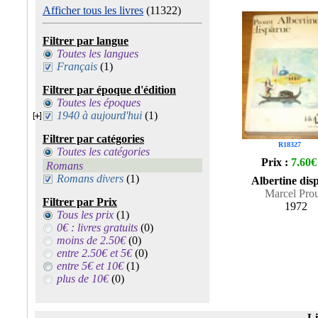
Afficher tous les livres
(11322)
Filtrer par langue
Toutes les langues
Français
(1)
Filtrer par époque d'édition
Toutes les époques
1940 à aujourd'hui
(1)
Filtrer par catégories
R18327
Toutes les catégories
Prix :
7.60€
Romans
Romans divers
(1)
Albertine dis
Marcel Prou
Filtrer par Prix
1972
Tous les prix
(1)
0€ : livres gratuits
(0)
moins de 2.50€
(0)
entre 2.50€ et 5€
(0)
entre 5€ et 10€
(1)
plus de 10€
(0)
Li