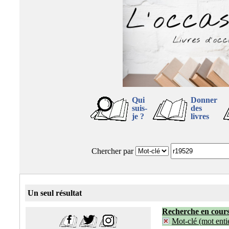
Qui
Donner
suis-
des
je ?
livres
Chercher par
Un seul résultat
Recherche en cour
Mot-clé (mot entie