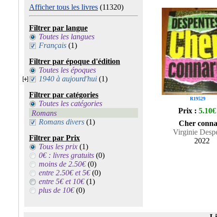
Afficher tous les livres
(11320)
Filtrer par langue
Toutes les langues
Français
(1)
Filtrer par époque d'édition
Toutes les époques
1940 à aujourd'hui
(1)
Filtrer par catégories
R19529
Toutes les catégories
Prix :
5.10€
Romans
Romans divers
(1)
Cher conn
Virginie Desp
Filtrer par Prix
2022
Tous les prix
(1)
0€ : livres gratuits
(0)
moins de 2.50€
(0)
entre 2.50€ et 5€
(0)
entre 5€ et 10€
(1)
plus de 10€
(0)
Li