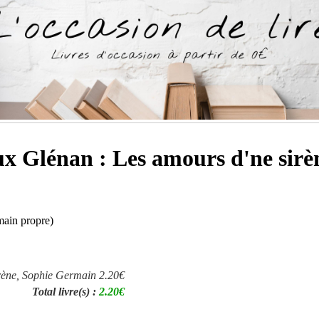
x Glénan : Les amours d'ne sir
main propre)
rène, Sophie Germain
2.20€
Total livre(s) :
2.20€