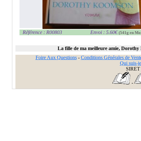
Référence : R00803
Envoi : 5.60€
(541g en Mo
La fille de ma meilleure amie, Doroth
Foire Aux Questions
-
Conditions Générales de Vent
Qui suis-je
SIRET 
-