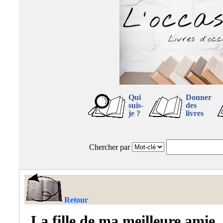
Qui
Donner
suis-
des
je ?
livres
Chercher par
Retour
La fille de ma meilleure amie