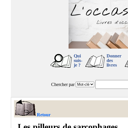
Qui
Donner
suis-
des
je ?
livres
Chercher par
Retour
Les pilleurs de sarcophages