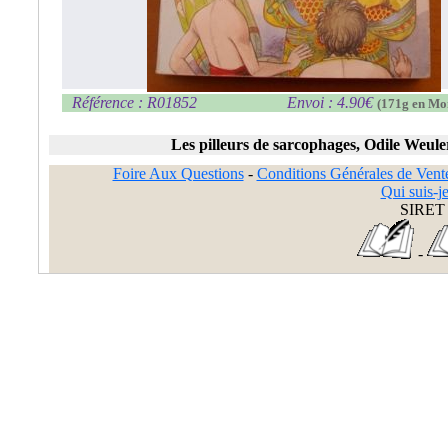
Référence : R01852
Envoi : 4.90€
(171g en Mo
Les pilleurs de sarcophages, Odile Weule
Foire Aux Questions
-
Conditions Générales de Vent
Qui suis-je
SIRET 
-