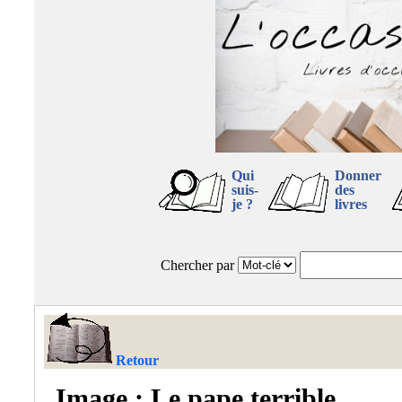
Qui
Donner
suis-
des
je ?
livres
Chercher par
Retour
Image : Le pape terrible