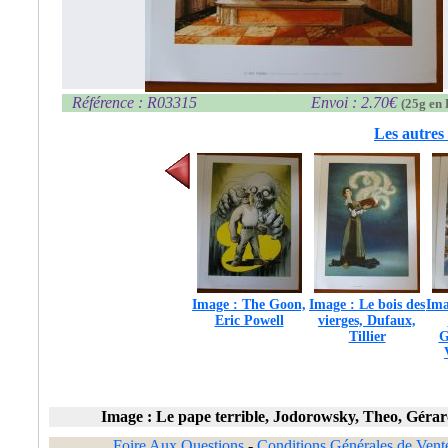
Référence : R03315
Envoi : 2.70€
(25g en 
Les autres 
Image : The Goon,
Image : Le bois des
Ima
Eric Powell
vierges, Dufaux,
Tillier
G
Image : Le pape terrible, Jodorowsky, Theo, Géra
Foire Aux Questions
-
Conditions Générales de Vent