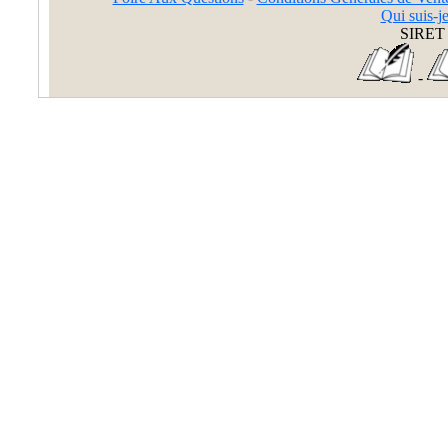
Qui suis-je
SIRET 
-