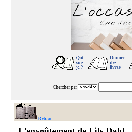
Qui
Donner
suis-
des
je ?
livres
Chercher par
Retour
L'envoûtement de Lily Dahl