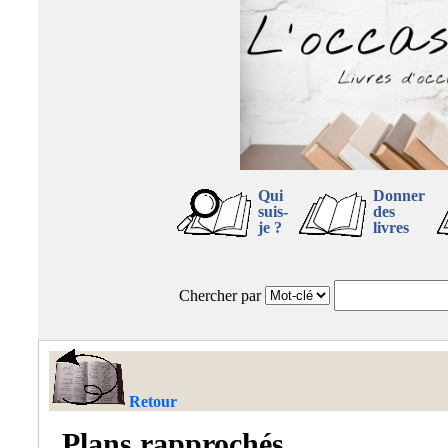
Qui
Donner
suis-
des
je ?
livres
Chercher par
Retour
Plans rapprochés