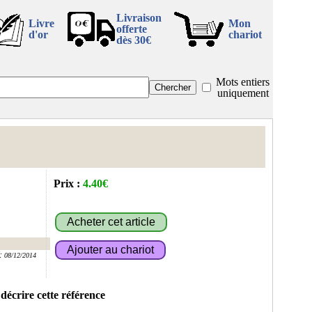
Livraison
Livre
Mon
offerte
d'or
chariot
dès 30€
Mots entiers
uniquement
Prix :
4.40€
:
08/12/2014
 décrire cette référence