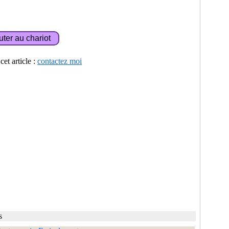
et article :
contactez moi
s