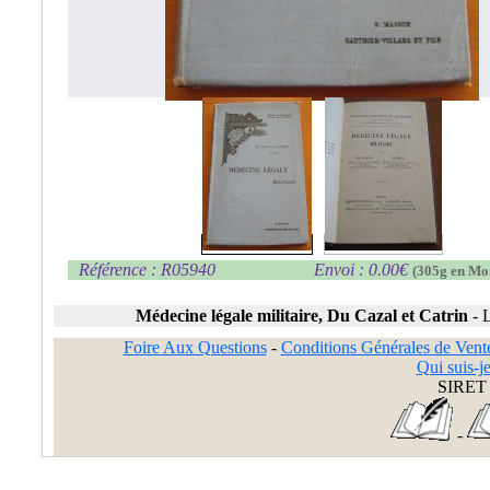
Référence : R05940
Envoi : 0.00€
(305g en Mo
Médecine légale militaire, Du Cazal et Catrin
-
L
Foire Aux Questions
-
Conditions Générales de Vent
Qui suis-je
SIRET 
-