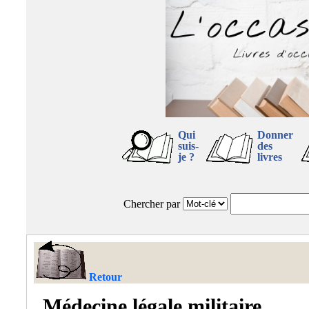
Qui
Donner
suis-
des
je ?
livres
Chercher par
Retour
Médecine légale militaire