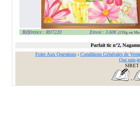
Référence : R07220
Envoi : 3.60€
(159g en Mo
Parfait tic n°2, Nagam
Foire Aux Questions
-
Conditions Générales de Vent
Qui suis-je
SIRET 
-