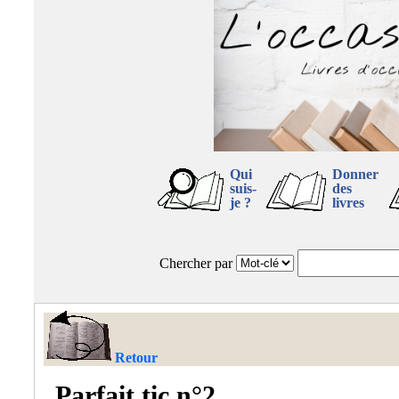
Qui
Donner
suis-
des
je ?
livres
Chercher par
Retour
Parfait tic n°2