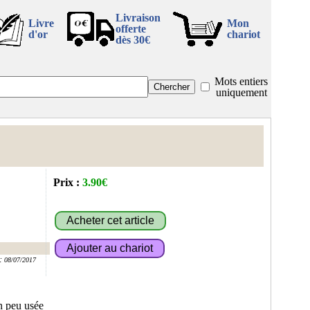
Livraison
Livre
Mon
offerte
d'or
chariot
dès 30€
Mots entiers
uniquement
Prix :
3.90€
:
08/07/2017
n peu usée