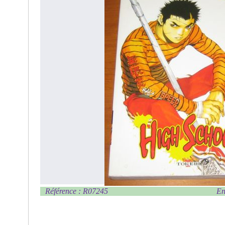
Référence : R07245
En