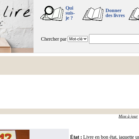
Qui
Donner
suis-
des livres
je ?
Chercher par
Mise à jour
État
:
Livre en bon état, jaquette u