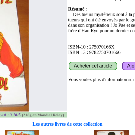
Résumé
:
Des tueurs mystérieux sont à la p
tueurs qui ont été envoyés par le gr
dans son organisation ! Jo Pae et se
frère d'Han Ryu pour un dernier com
ISBN-10 : 275070166X
ISBN-13 : 9782750701666
Vous voulez plus d'information sur c
voi : 3.60€
(218g en Mondial Relay)
Les autres livres de cette collection