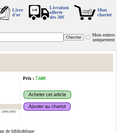
Livraison
Livre
Mon
offerte
d'or
chariot
dès 30€
Mots entiers
uniquement
Prix :
7.60€
:
24/01/2016
ge de bibliothèque