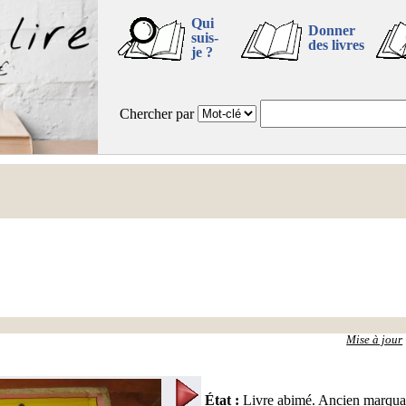
Qui
Donner
suis-
des livres
je ?
Chercher par
Mise à jour
État
:
Livre abimé. Ancien marqua