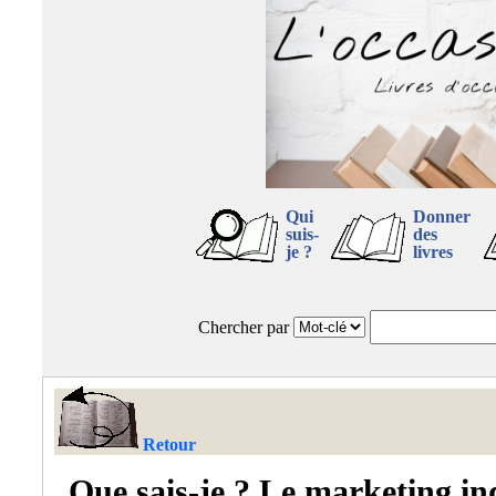
Qui
Donner
suis-
des
je ?
livres
Chercher par
Retour
Que sais-je ? Le marketing in