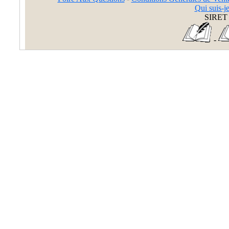
Qui suis-je
SIRET 
-