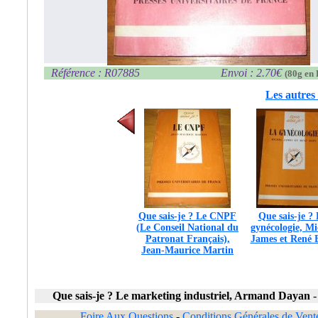
Référence : R07885
Envoi : 2.70€
(80g en 
Les autres 
Que sais-je ? Le CNPF
Que sais-je ?
(Le Conseil National du
gynécologie, Mi
Patronat Français),
James et René 
Jean-Maurice Martin
Que sais-je ? Le marketing industriel, Armand Dayan
Foire Aux Questions
-
Conditions Générales de Vent