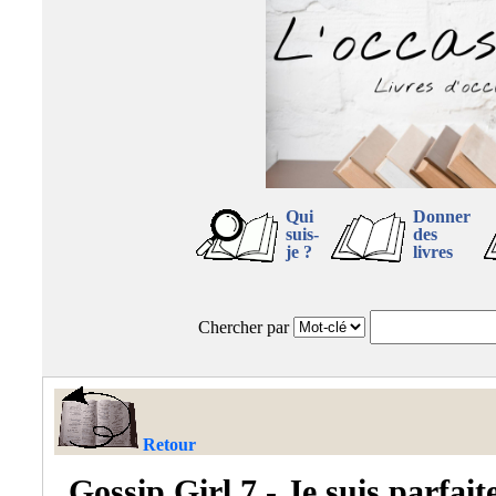
Qui
Donner
suis-
des
je ?
livres
Chercher par
Retour
Gossip Girl 7 - Je suis parfaite