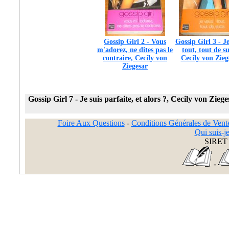
Gossip Girl 2 - Vous
Gossip Girl 3 - J
m'adorez, ne dites pas le
tout, tout de su
contraire, Cecily von
Cecily von Zieg
Ziegesar
Gossip Girl 7 - Je suis parfaite, et alors ?, Cecily von Ziege
Foire Aux Questions
-
Conditions Générales de Vent
Qui suis-je
SIRET 
-