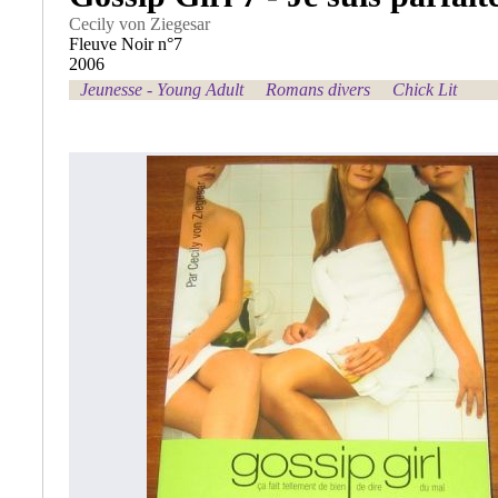
Cecily von Ziegesar
Fleuve Noir n°7
2006
Jeunesse - Young Adult
Romans divers
Chick Lit