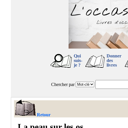
Qui
Donner
suis-
des
je ?
livres
Chercher par
Retour
La peau sur les os